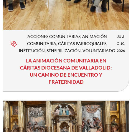
ACCIONES COMUNITARIAS
,
ANIMACIÓN
JULI
COMUNITARIA
,
CÁRITAS PARROQUIALES
,
O 10,
INSTITUCIÓN
,
SENSIBILIZACIÓN
,
VOLUNTARIADO
2026
LA ANIMACIÓN COMUNITARIA EN
CÁRITAS DIOCESANA DE VALLADOLID:
UN CAMINO DE ENCUENTRO Y
FRATERNIDAD