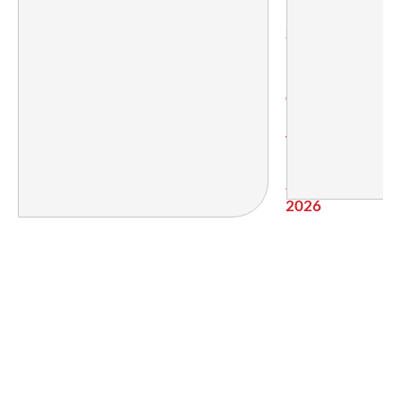
2026
SEXTA
EDICIÓN
DEL
CAMPO
DE
TRABAJO
PARA
JÓVENES
2026