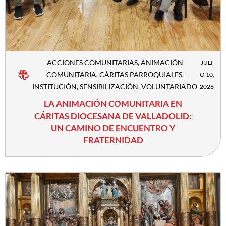
ACCIONES COMUNITARIAS
,
ANIMACIÓN
JULI
COMUNITARIA
,
CÁRITAS PARROQUIALES
,
O 10,
INSTITUCIÓN
,
SENSIBILIZACIÓN
,
VOLUNTARIADO
2026
LA ANIMACIÓN COMUNITARIA EN
CÁRITAS DIOCESANA DE VALLADOLID:
UN CAMINO DE ENCUENTRO Y
FRATERNIDAD