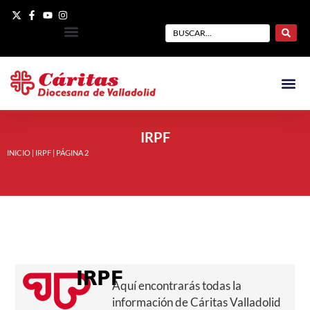
IRPF
INICIO
|
IRPF
|
PÁGINA 2
IRPF
Aquí encontrarás todas la
información de Cáritas Valladolid