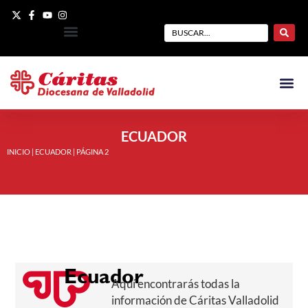
ECUADOR
INICIO
|
ECUADOR
|
PÁGINA 2
Ecuador
Aquí encontrarás todas la
información de Cáritas Valladolid