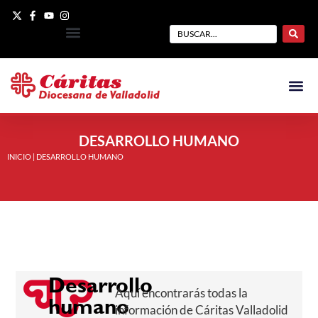
DESARROLLO HUMANO
INICIO
|
DESARROLLO HUMANO
Desarrollo
Aquí encontrarás todas la
humano
información de Cáritas Valladolid