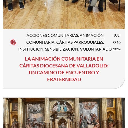
ACCIONES COMUNITARIAS
,
ANIMACIÓN
JULI
COMUNITARIA
,
CÁRITAS PARROQUIALES
,
O 10,
INSTITUCIÓN
,
SENSIBILIZACIÓN
,
VOLUNTARIADO
2026
LA ANIMACIÓN COMUNITARIA EN
CÁRITAS DIOCESANA DE VALLADOLID:
UN CAMINO DE ENCUENTRO Y
FRATERNIDAD