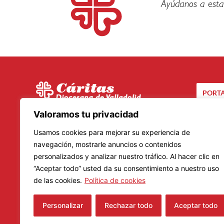
Ayúdanos a esta
PORTA
C/ Santuario, 24 bis
Valoramos tu privacidad
CA
47002 – Valladolid
Usamos cookies para mejorar su experiencia de
Teléfono: 983 20 23 01
navegación, mostrarle anuncios o contenidos
Lunes a Viernes
personalizados y analizar nuestro tráfico. Al hacer clic en
Mañanas: De 9.00 a 14.00 horas
“Aceptar todo” usted da su consentimiento a nuestro uso
Tardes: De 16.00 a 19.00 horas
de las cookies.
Política de cookies
Horario de verano: 8.30 a 14.30 horas
Personalizar
Rechazar todo
Aceptar todo