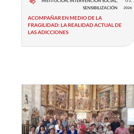
INSTITUCIÓN
,
INTERVENCIÓN SOCIAL
,
O 2,
SENSIBILIZACIÓN
2026
ACOMPAÑAR EN MEDIO DE LA
FRAGILIDAD: LA REALIDAD ACTUAL DE
LAS ADICCIONES