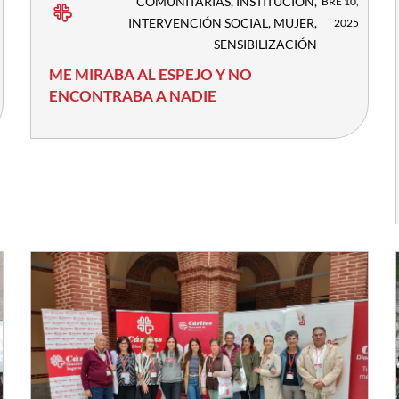
COMUNITARIAS
,
INSTITUCIÓN
,
BRE 10,
INTERVENCIÓN SOCIAL
,
MUJER
,
2025
SENSIBILIZACIÓN
ME MIRABA AL ESPEJO Y NO
ENCONTRABA A NADIE