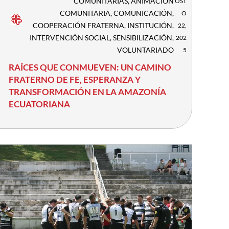
COMUNITARIAS
,
ANIMACIÓN
OST
COMUNITARIA
,
COMUNICACIÓN
,
O
COOPERACIÓN FRATERNA
,
INSTITUCIÓN
,
22,
INTERVENCIÓN SOCIAL
,
SENSIBILIZACIÓN
,
202
VOLUNTARIADO
5
RAÍCES QUE CONMUEVEN: UN CAMINO
FRATERNO DE FE, ESPERANZA Y
TRANSFORMACIÓN EN LA AMAZONÍA
ECUATORIANA