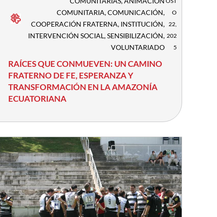
COMUNITARIAS
,
ANIMACIÓN
OST
COMUNITARIA
,
COMUNICACIÓN
,
O
COOPERACIÓN FRATERNA
,
INSTITUCIÓN
,
22,
INTERVENCIÓN SOCIAL
,
SENSIBILIZACIÓN
,
202
VOLUNTARIADO
5
RAÍCES QUE CONMUEVEN: UN CAMINO
FRATERNO DE FE, ESPERANZA Y
TRANSFORMACIÓN EN LA AMAZONÍA
ECUATORIANA