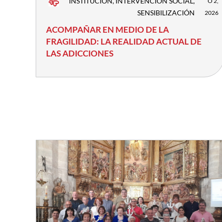
INSTITUCIÓN
,
INTERVENCIÓN SOCIAL
,
O 2,
SENSIBILIZACIÓN
2026
ACOMPAÑAR EN MEDIO DE LA
FRAGILIDAD: LA REALIDAD ACTUAL DE
LAS ADICCIONES