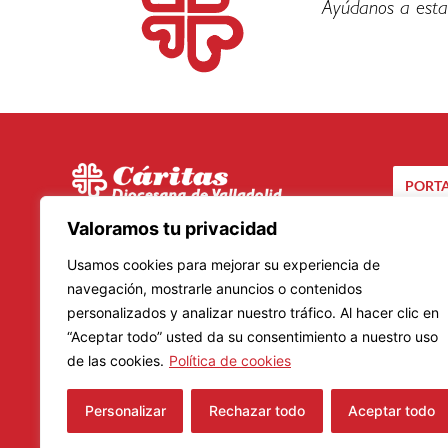
Ayúdanos a esta
PORTA
C/ Santuario, 24 bis
Valoramos tu privacidad
CA
47002 – Valladolid
Usamos cookies para mejorar su experiencia de
Teléfono: 983 20 23 01
navegación, mostrarle anuncios o contenidos
Lunes a Viernes
personalizados y analizar nuestro tráfico. Al hacer clic en
Mañanas: De 9.00 a 14.00 horas
“Aceptar todo” usted da su consentimiento a nuestro uso
Tardes: De 16.00 a 19.00 horas
de las cookies.
Política de cookies
Horario de verano: 8.30 a 14.30 horas
Personalizar
Rechazar todo
Aceptar todo