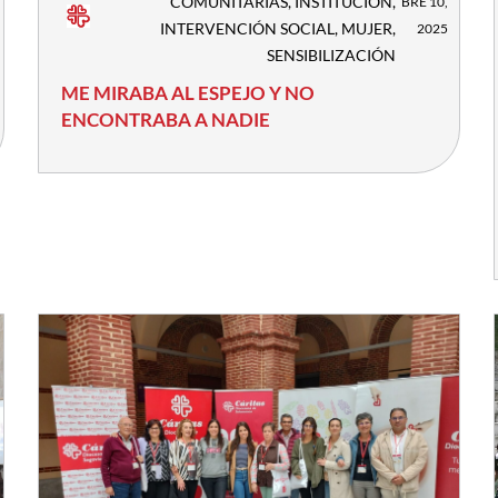
COMUNITARIAS
,
INSTITUCIÓN
,
BRE 10,
INTERVENCIÓN SOCIAL
,
MUJER
,
2025
SENSIBILIZACIÓN
ME MIRABA AL ESPEJO Y NO
ENCONTRABA A NADIE