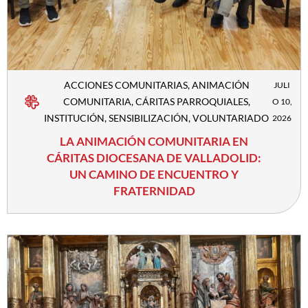
ACCIONES COMUNITARIAS
,
ANIMACIÓN
JULI
COMUNITARIA
,
CÁRITAS PARROQUIALES
,
O 10,
INSTITUCIÓN
,
SENSIBILIZACIÓN
,
VOLUNTARIADO
2026
LA ANIMACIÓN COMUNITARIA EN
CÁRITAS DIOCESANA DE VALLADOLID:
UN CAMINO DE ENCUENTRO Y
FRATERNIDAD