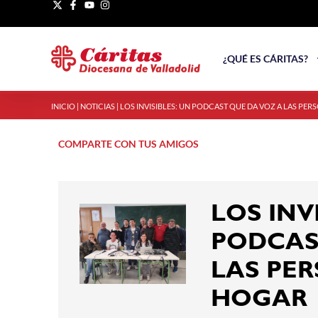
¿QUÉ ES CÁRITAS?
INICIO
|
NOTICIAS
|
LOS INVISIBLES: UN PODCAST QUE DA VOZ A LAS PER
COMPARTE CON TUS AMIGOS
LOS INV
PODCAS
LAS PER
HOGAR