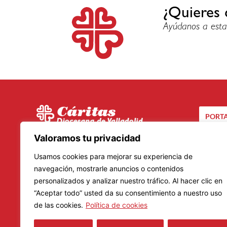
¿Quieres 
Ayúdanos a esta
PORTA
C/ Santuario, 24 bis
Valoramos tu privacidad
CA
47002 – Valladolid
Usamos cookies para mejorar su experiencia de
Teléfono: 983 20 23 01
navegación, mostrarle anuncios o contenidos
personalizados y analizar nuestro tráfico. Al hacer clic en
Lunes a Viernes
“Aceptar todo” usted da su consentimiento a nuestro uso
Mañanas: De 9.00 a 14.00 horas
de las cookies.
Política de cookies
Tardes: De 16.00 a 19.00 horas
Horario de verano: 8.30 a 14.30 horas