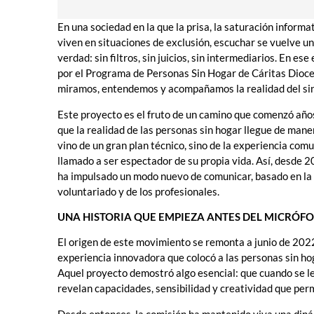
En una sociedad en la que la prisa, la saturación inform
viven en situaciones de exclusión, escuchar se vuelve 
verdad: sin filtros, sin juicios, sin intermediarios. En e
por el Programa de Personas Sin Hogar de Cáritas Dioce
miramos, entendemos y acompañamos la realidad del si
Este proyecto es el fruto de un camino que comenzó años
que la realidad de las personas sin hogar llegue de man
vino de un gran plan técnico, sino de la experiencia comu
llamado a ser espectador de su propia vida. Así, desde 2
ha impulsado un modo nuevo de comunicar, basado en la 
voluntariado y de los profesionales.
UNA HISTORIA QUE EMPIEZA ANTES DEL MICRÓF
El origen de este movimiento se remonta a junio de 202
experiencia innovadora que colocó a las personas sin hog
Aquel proyecto demostró algo esencial: que cuando se le
revelan capacidades, sensibilidad y creatividad que perm
Desde entonces, la comisión ha mantenido viva una dinámi