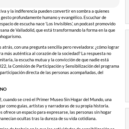
ativa y la indiferencia pueden convertir en sombra a quienes
un gesto profundamente humano y evangélico. Escuchar de
se espacio de escucha nace ‘Los Invisibles’, un podcast promovido
sana de Valladolid, que está transformando la forma en la que
nhogarismo.
 atrás, con una pregunta sencilla pero reveladora: ¿cómo lograr
era más auténtica al corazón de la sociedad? La respuesta no
nitaria, la escucha mutua y la convicción de que nadie está
022, la Comisión de Participación y Sensibilización del programa
participación directa de las personas acompañadas, del
ONO
2, cuando se creó el Primer Museo Sin Hogar del Mundo, una
ar como guías, artistas y narradoras de su propia historia.
s ofrece un espacio para expresarse, las personas sin hogar
anecían ocultas tras la dureza de su vida cotidiana.
ca de trabajo en la que las actividades de sensibilización se