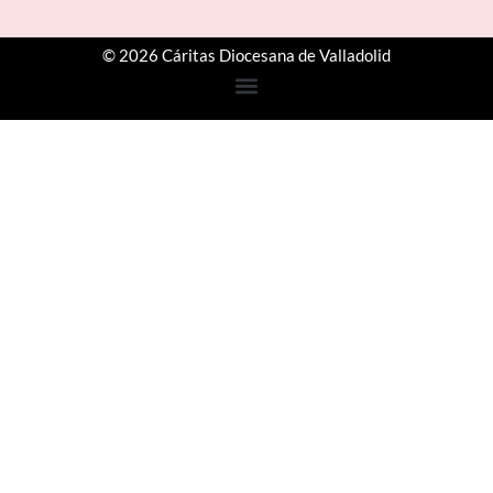
© 2026 Cáritas Diocesana de Valladolid
Step
1
of
3,