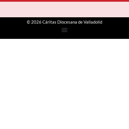
© 2026 Cáritas Diocesana de Valladolid
Step
1
of
3,