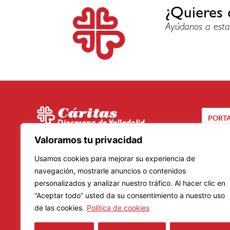
¿Quieres 
Ayúdanos a esta
PORTA
C/ Santuario, 24 bis
Valoramos tu privacidad
CA
47002 – Valladolid
Usamos cookies para mejorar su experiencia de
Teléfono: 983 20 23 01
navegación, mostrarle anuncios o contenidos
personalizados y analizar nuestro tráfico. Al hacer clic en
Lunes a Viernes
“Aceptar todo” usted da su consentimiento a nuestro uso
Mañanas: De 9.00 a 14.00 horas
de las cookies.
Política de cookies
Tardes: De 16.00 a 19.00 horas
Horario de verano: 8.30 a 14.30 horas