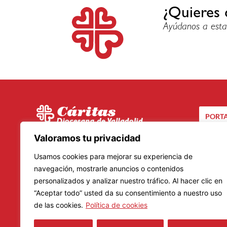
¿Quieres 
Ayúdanos a esta
PORTA
C/ Santuario, 24 bis
Valoramos tu privacidad
CA
47002 – Valladolid
Usamos cookies para mejorar su experiencia de
Teléfono: 983 20 23 01
navegación, mostrarle anuncios o contenidos
personalizados y analizar nuestro tráfico. Al hacer clic en
Lunes a Viernes
“Aceptar todo” usted da su consentimiento a nuestro uso
Mañanas: De 9.00 a 14.00 horas
de las cookies.
Política de cookies
Tardes: De 16.00 a 19.00 horas
Horario de verano: 8.30 a 14.30 horas