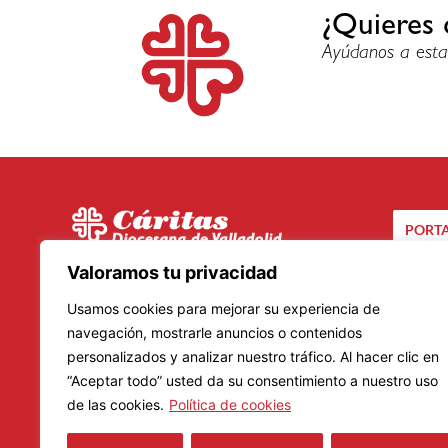
¿Quieres 
Ayúdanos a esta
PORTA
C/ Santuario, 24 bis
Valoramos tu privacidad
CA
47002 – Valladolid
Usamos cookies para mejorar su experiencia de
Teléfono: 983 20 23 01
navegación, mostrarle anuncios o contenidos
personalizados y analizar nuestro tráfico. Al hacer clic en
Lunes a Viernes
“Aceptar todo” usted da su consentimiento a nuestro uso
Mañanas: De 9.00 a 14.00 horas
de las cookies.
Política de cookies
Tardes: De 16.00 a 19.00 horas
Horario de verano: 8.30 a 14.30 horas