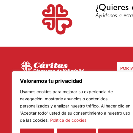
¿Quieres 
Ayúdanos a esta
PORTA
C/ Santuario, 24 bis
Valoramos tu privacidad
CA
47002 – Valladolid
Usamos cookies para mejorar su experiencia de
Teléfono: 983 20 23 01
navegación, mostrarle anuncios o contenidos
personalizados y analizar nuestro tráfico. Al hacer clic en
Lunes a Viernes
“Aceptar todo” usted da su consentimiento a nuestro uso
Mañanas: De 9.00 a 14.00 horas
de las cookies.
Política de cookies
Tardes: De 16.00 a 19.00 horas
Horario de verano: 8.30 a 14.30 horas