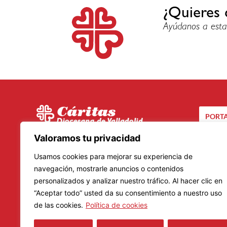
¿Quieres 
Ayúdanos a esta
PORTA
C/ Santuario, 24 bis
Valoramos tu privacidad
CA
47002 – Valladolid
Usamos cookies para mejorar su experiencia de
Teléfono: 983 20 23 01
navegación, mostrarle anuncios o contenidos
personalizados y analizar nuestro tráfico. Al hacer clic en
Lunes a Viernes
“Aceptar todo” usted da su consentimiento a nuestro uso
Mañanas: De 9.00 a 14.00 horas
de las cookies.
Política de cookies
Tardes: De 16.00 a 19.00 horas
Horario de verano: 8.30 a 14.30 horas