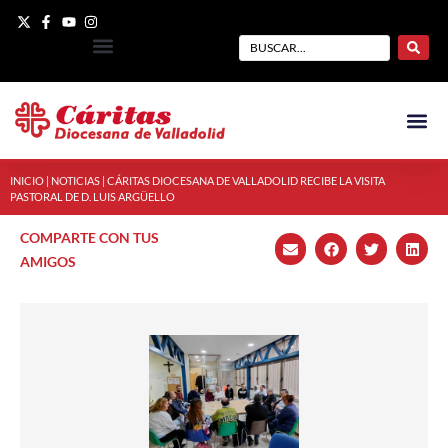
INICIO
|
NOTICIAS
|
CÁRITAS DIOCESANA DE VALLADOLID RECIBE LA VISITA
PASTORAL DE D. LUIS ARGÜELLO
COMPARTE CON TUS
AMIGOS