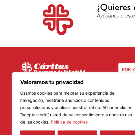
¿Quieres 
Ayúdanos a esta
PORTA
C/ Santuario, 24 bis
Valoramos tu privacidad
CA
47002 – Valladolid
Usamos cookies para mejorar su experiencia de
Teléfono: 983 20 23 01
navegación, mostrarle anuncios o contenidos
personalizados y analizar nuestro tráfico. Al hacer clic en
Lunes a Viernes
“Aceptar todo” usted da su consentimiento a nuestro uso
Mañanas: De 9.00 a 14.00 horas
de las cookies.
Política de cookies
Tardes: De 16.00 a 19.00 horas
Horario de verano: 8.30 a 14.30 horas