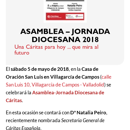
ASAMBLEA – JORNADA
DIOCESANA 2018
Una Cáritas para hoy ... que mira al
futuro
El
sábado 5 de mayo de 2018
, en la
Casa de
Oración San Luis en Villagarcía de Campos
(
calle
San Luis 10, Villagarcía de Campos - Valladolid
) se
celebrará la
Asamblea-Jornada Diocesana de
Cáritas
.
En esta ocasión se contará con
Dª Natalia Peiro
,
recientemente nombrada
Secretaria General de
Cáritas Española
.