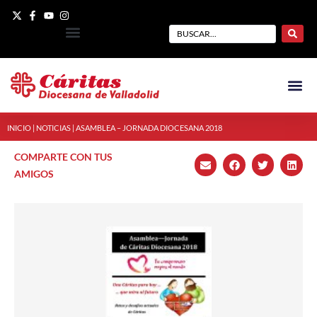
INICIO
|
NOTICIAS
|
ASAMBLEA – JORNADA DIOCESANA 2018
COMPARTE CON TUS
AMIGOS