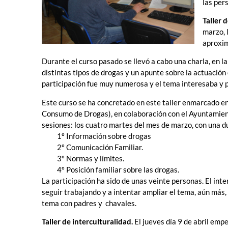
las per
Taller 
marzo, 
aproxim
Durante el curso pasado se llevó a cabo una charla, en l
distintas tipos de drogas y un apunte sobre la actuación
participación fue muy numerosa y el tema interesaba y p
Este curso se ha concretado en este taller enmarcado 
Consumo de Drogas), en colaboración con el Ayuntamien
sesiones: los cuatro martes del mes de marzo, con una d
1º Información sobre drogas
2º Comunicación Familiar.
3º Normas y límites.
4º Posición familiar sobre las drogas.
La participación ha sido de unas veinte personas. El int
seguir trabajando y a intentar ampliar el tema, aún más, 
tema con padres y chavales.
Taller de interculturalidad.
El jueves día 9 de abril empe