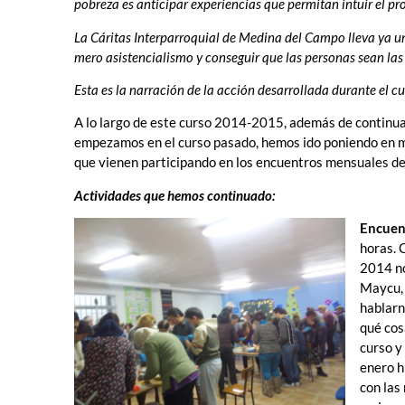
pobreza es anticipar experiencias que permitan intuir el p
La Cáritas Interparroquial de Medina del Campo lleva ya un
mero asistencialismo y conseguir que las personas sean las
Esta es la narración de la acción desarrollada durante el
A lo largo de este curso 2014-2015, además de continuar
empezamos en el curso pasado, hemos ido poniendo en m
que vienen participando en los encuentros mensuales de
Actividades que hemos continuado:
Encuen
horas. 
2014 no
Maycu, 
hablarn
qué cos
curso y
enero h
con las