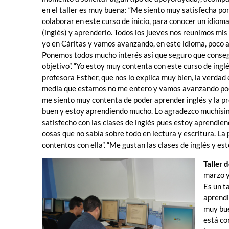
en el taller es muy buena: “Me siento m
uy satisfecha po
colaborar en este curso de inicio, para conocer un idiom
(inglés) y aprenderlo. Todos los jueves nos reunimos mi
yo en Cáritas y vamos avanzando, en este idioma, poco a
Ponemos todos mucho interés así que seguro que conse
objetivo”. “Yo estoy muy contenta con este curso de inglé
profesora Esther, que nos lo explica muy bien, la verdad 
media que estamos no me entero y vamos avanzando poco
me siento muy contenta de poder aprender inglés y la p
buen y estoy aprendiendo mucho. Lo agradezco muchísi
satisfecho con las clases de inglés pues estoy aprendie
cosas que no sabía sobre todo en lectura y escritura. L
contentos con ella”. “Me gustan las clases de inglés y e
Taller 
marzo y
Es un t
aprendi
muy bue
está co