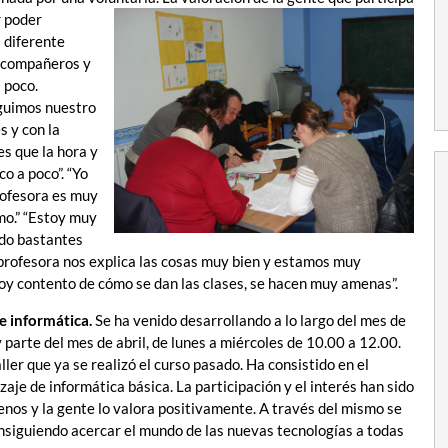
r poder
a diferente
s compañeros y
 poco.
guimos nuestro
s y con la
es que la hora y
 a poco”. “Yo
rofesora es muy
mo.” “Estoy muy
ndo bastantes
a profesora nos explica las cosas muy bien y estamos muy
stoy contento de cómo se dan las clases, se hacen muy amenas”.
de informática.
Se ha venido desarrollando a lo largo del mes de
 parte del mes de abril, de lunes a miércoles de 10.00 a 12.00.
aller que ya se realizó el curso pasado. Ha consistido en el
zaje de informática básica. La participación y el interés han sido
nos y la gente lo valora positivamente. A través del mismo se
nsiguiendo acercar el mundo de las nuevas tecnologías a todas