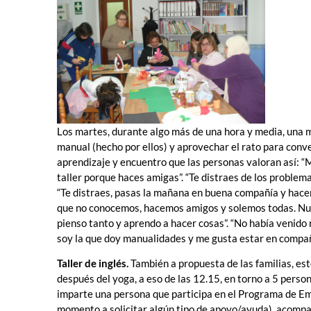
Los martes, durante algo más de una hora y media, una 
manual (hecho por ellos) y aprovechar el rato para conve
aprendizaje y encuentro que las personas valoran así: “
taller porque haces amigas”. “Te distraes de los proble
“Te distraes, pasas la mañana en buena compañía y hace
que no conocemos, hacemos amigos y solemos todas. Nues
pienso tanto y aprendo a hacer cosas”. “No había venido
soy la que doy manualidades y me gusta estar en compa
Taller de inglés.
También a propuesta de las familias, es
después del yoga, a eso de las 12.15, en torno a 5 person
imparte una persona que participa en el Programa de Em
momento a solicitar algún tipo de apoyo/ayuda), acompañ