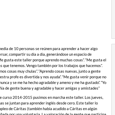
media de 10 personas se reúnen para aprender a hacer algo
rsar, compartir su día a día, generándose un espacio de
Me gusta este taller porque aprendo muchas cosas”. “Me gusta el
mas que tenemos. Vengo también por los trabajos que hacemos”.
mos cosas muy chulas”. “Aprendo cosas nuevas, junto a gente
tra profe es divertida y nos ayuda”. “Me gusta venir porque no
 nunca y se me ha hecho agradable y ameno y me ha gustado”. “Yo
ñía de gente buena y agradable y hacer amigas y amistades”
te curso 2014-2015 pusimos en marcha este taller. Los jueves,
as se juntan para aprender inglés desde cero. Este taller lo
pleo de Cáritas (también había acudido a Cáritas en algún
ada por una voluntaria. La valoración de la gente que participa