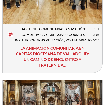
ACCIONES COMUNITARIAS
,
ANIMACIÓN
JULI
COMUNITARIA
,
CÁRITAS PARROQUIALES
,
O 10,
INSTITUCIÓN
,
SENSIBILIZACIÓN
,
VOLUNTARIADO
2026
LA ANIMACIÓN COMUNITARIA EN
CÁRITAS DIOCESANA DE VALLADOLID:
UN CAMINO DE ENCUENTRO Y
FRATERNIDAD