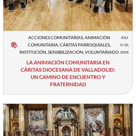
ACCIONES COMUNITARIAS
,
ANIMACIÓN
JULI
COMUNITARIA
,
CÁRITAS PARROQUIALES
,
O 10,
INSTITUCIÓN
,
SENSIBILIZACIÓN
,
VOLUNTARIADO
2026
LA ANIMACIÓN COMUNITARIA EN
CÁRITAS DIOCESANA DE VALLADOLID:
UN CAMINO DE ENCUENTRO Y
FRATERNIDAD