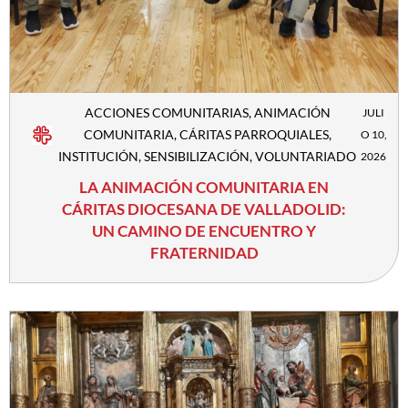
ACCIONES COMUNITARIAS
,
ANIMACIÓN
JULI
COMUNITARIA
,
CÁRITAS PARROQUIALES
,
O 10,
INSTITUCIÓN
,
SENSIBILIZACIÓN
,
VOLUNTARIADO
2026
LA ANIMACIÓN COMUNITARIA EN
CÁRITAS DIOCESANA DE VALLADOLID:
UN CAMINO DE ENCUENTRO Y
FRATERNIDAD