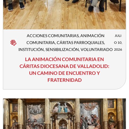
ACCIONES COMUNITARIAS
,
ANIMACIÓN
JULI
COMUNITARIA
,
CÁRITAS PARROQUIALES
,
O 10,
INSTITUCIÓN
,
SENSIBILIZACIÓN
,
VOLUNTARIADO
2026
LA ANIMACIÓN COMUNITARIA EN
CÁRITAS DIOCESANA DE VALLADOLID:
UN CAMINO DE ENCUENTRO Y
FRATERNIDAD