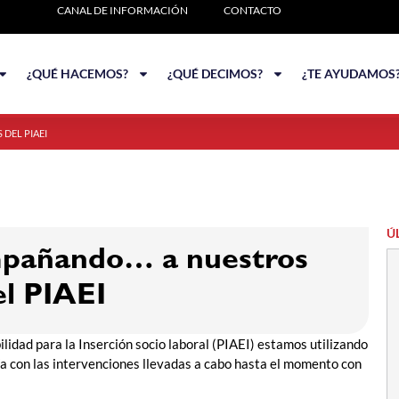
CANAL DE INFORMACIÓN
CONTACTO
¿QUÉ HACEMOS?
¿QUÉ DECIMOS?
¿TE AYUDAMOS
DEL PIAEI
Ú
pañando… a nuestros
el PIAEI
lidad para la Inserción socio laboral (PIAEI) estamos utilizando
ía con las intervenciones llevadas a cabo hasta el momento con