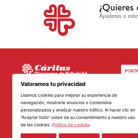
¿Quieres 
Ayúdanos a esta
PORTA
C/ Santuario, 24 bis
Valoramos tu privacidad
CA
47002 – Valladolid
Usamos cookies para mejorar su experiencia de
Teléfono: 983 20 23 01
navegación, mostrarle anuncios o contenidos
personalizados y analizar nuestro tráfico. Al hacer clic en
Lunes a Viernes
“Aceptar todo” usted da su consentimiento a nuestro uso
Mañanas: De 9.00 a 14.00 horas
de las cookies.
Política de cookies
Tardes: De 16.00 a 19.00 horas
Horario de verano: 8.30 a 14.30 horas