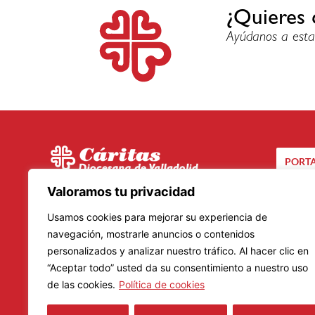
¿Quieres 
Ayúdanos a esta
PORTA
C/ Santuario, 24 bis
Valoramos tu privacidad
CA
47002 – Valladolid
Usamos cookies para mejorar su experiencia de
Teléfono: 983 20 23 01
navegación, mostrarle anuncios o contenidos
personalizados y analizar nuestro tráfico. Al hacer clic en
Lunes a Viernes
“Aceptar todo” usted da su consentimiento a nuestro uso
Mañanas: De 9.00 a 14.00 horas
de las cookies.
Política de cookies
Tardes: De 16.00 a 19.00 horas
Horario de verano: 8.30 a 14.30 horas