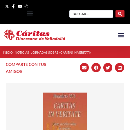
INICIO
|
NOTICIAS
|
JORNADAS SOBRE «CARITAS IN VERITATI»
COMPARTE CON TUS
AMIGOS