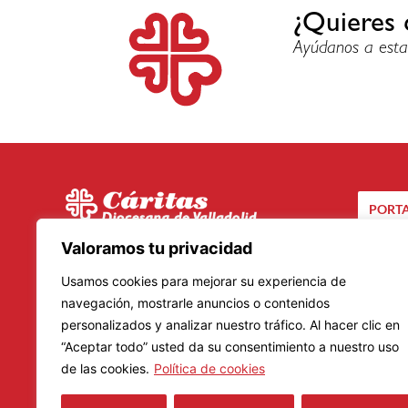
¿Quieres 
Ayúdanos a esta
PORTA
C/ Santuario, 24 bis
Valoramos tu privacidad
CA
47002 – Valladolid
Usamos cookies para mejorar su experiencia de
Teléfono: 983 20 23 01
navegación, mostrarle anuncios o contenidos
personalizados y analizar nuestro tráfico. Al hacer clic en
Lunes a Viernes
“Aceptar todo” usted da su consentimiento a nuestro uso
Mañanas: De 9.00 a 14.00 horas
de las cookies.
Política de cookies
Tardes: De 16.00 a 19.00 horas
Horario de verano: 8.30 a 14.30 horas