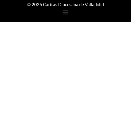
© 2026 Cáritas Diocesana de Valladolid
Step
1
of
3,