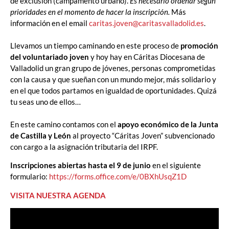
de exclusión (campamento urbano).
Es necesario ordenar según
prioridades en el momento de hacer la inscripción.
Más
información en el emai
l
caritas.joven@caritasvalladolid.es
.
Llevamos un tiempo caminando en este proceso de
promoción
del voluntariado joven
y hoy hay en Cáritas Diocesana de
Valladolid un gran grupo de jóvenes, personas comprometidas
con la causa y que sueñan con un mundo mejor, más solidario y
en el que todos partamos en igualdad de oportunidades. Quizá
tu seas uno de ellos…
En este camino contamos con el
apoyo económico de la Junta
de Castilla y León
al proyecto “Cáritas Joven” subvencionado
con cargo a la asignación tributaria del IRPF.
Inscripciones abiertas hasta el 9 de junio
en el siguiente
formulario:
https://forms.office.com/e/0BXhUsqZ1D
VISITA NUESTRA AGENDA