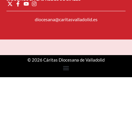
diocesana@caritasvalladolid.es
© 2026 Cáritas Diocesana de Valladolid
Step
1
of
3,