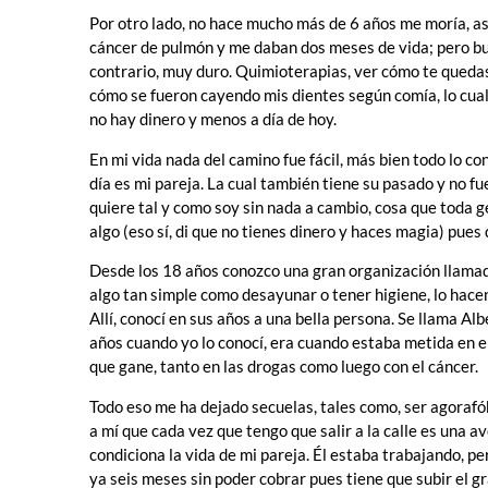
Por otro lado, no hace mucho más de 6 años me moría, as
cáncer de pulmón y me daban dos meses de vida; pero buen
contrario, muy duro. Quimioterapias, ver cómo te quedas 
cómo se fueron cayendo mis dientes según comía, lo cual
no hay dinero y menos a día de hoy.
En mi vida nada del camino fue fácil, más bien todo lo co
día es mi pareja. La cual también tiene su pasado y no fue
quiere tal y como soy sin nada a cambio, cosa que toda
algo (eso sí, di que no tienes dinero y haces magia) pues
Desde los 18 años conozco una gran organización llamad
algo tan simple como desayunar o tener higiene, lo hacen
Allí, conocí en sus años a una bella persona. Se llama A
años cuando yo lo conocí, era cuando estaba metida en e
que gane, tanto en las drogas como luego con el cáncer.
Todo eso me ha dejado secuelas, tales como, ser agorafóbi
a mí que cada vez que tengo que salir a la calle es una 
condiciona la vida de mi pareja. Él estaba trabajando, pe
ya seis meses sin poder cobrar pues tiene que subir el gr