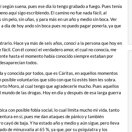
í según suena, pues ese día lo tengo grabado a fuego. Pues tenía
o aquí sigo escribiendo. El camino no fue nada fácil, al
sin pelo, sin uñas, y para más en un año y medio sin boca. Ver
 a día de hoy ando sin boca pues no puedo pagar ponerla, ya que
ntrario. Hace ya más de seis años, conocí a la persona que hoy en
 fácil. Con él conocí el verdadero amor, el cual no conocía, me
 gente hasta el momento había conocido siempre estaban por
 desaparecían todos.
a y conocida por todos, que es Cáritas, en aquellos momentos
 posible voluntarios que sólo con que tú estés bien les sobra.
lberto Moro, al cual tengo que agradecerle mucho. Pues aquellos
l mundo de las drogas. Hoy en día y después de esa larga guerra
ca con posible fobia social, lo cual limita mucho mi vida, tanto
aventura en sí, pues me dan ataques de pánico y también
ro cayó de baja. Y ha estado año y medio y aún sigue, pero lleva
ado de minusvalía al 65 %, ya que, por su psiquiatra y los