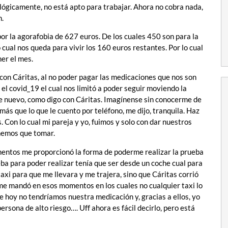
cológicamente, no está apto para trabajar. Ahora no cobra nada,
n.
or la agorafobia de 627 euros. De los cuales 450 son para la
o cual nos queda para vivir los 160 euros restantes. Por lo cual
er el mes.
on Cáritas, al no poder pagar las medicaciones que nos son
gó el covid_19 el cual nos limitó a poder seguir moviendo la
de nuevo, como digo con Cáritas. Imagínense sin conocerme de
s que lo que le cuento por teléfono, me dijo, tranquila. Haz
s. Con lo cual mi pareja y yo, fuimos y solo con dar nuestros
nemos que tomar.
mentos me proporcionó la forma de poderme realizar la prueba
a para poder realizar tenía que ser desde un coche cual para
axi para que me llevara y me trajera, sino que Cáritas corrió
me mandó en esos momentos en los cuales no cualquier taxi lo
de hoy no tendríamos nuestra medicación y, gracias a ellos, yo
ersona de alto riesgo…. Uff ahora es fácil decirlo, pero está