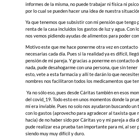
informes de la misma, no puede trabajar ni física ni psi
por lo cual se pueden hacer una idea de nuestra situació
Ya que tenemos que subsistir con mi pensión que tengo p
renta de la casa incluidos los gastos de luz y agua. Con l
nos vemos pidiendo ayudas de alimentos para poder com
Motivo este que me hace ponerme otra vez en contacto c
necesarias cada día. Pues si la realidad ya es difícil, lle
pensión de mi pareja. Y gracias a ponerme en contacto 
nada, pude desahogarme con una persona, que sin tener má
esto, vete a esta farmacia y allí te darán lo que necesite
nombres nos facilitaron todos los medicamentos que te
Ya no sólo eso, pues desde Cáritas también en esos mo
del covid_19. Todo esto en unos momentos donde la prueb
mí era inviable. Pues no solo nos ayudaron buscando un t
con lo gastos (aprovecho para agradecer al taxista que 
hacía) de no haber sido por Cáritas yo y mi pareja a día 
pude realizar esa prueba tan importante para mí, al ser p
siendo muy muy difícil y duro.