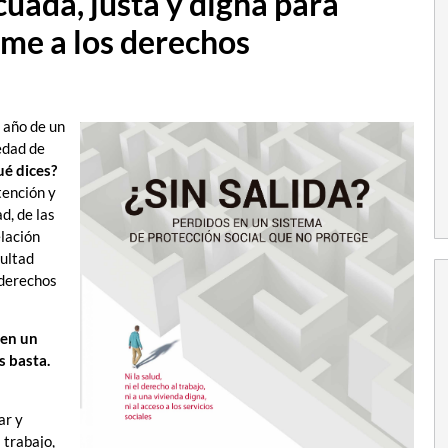
cuada, justa y digna para
rme a los derechos
 año de un
edad de
ué dices?
tención y
d, de las
elación
cultad
 derechos
 en un
s basta.
ar y
 trabajo,