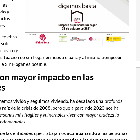
 las
ado y
ni los
les
.
e celebra
 sólo;
clusión y
situación de sin hogar en nuestro país, y al mismo tiempo,
en
e Sin Hogar es posible.
con mayor impacto en las
es
e hemos vivido y seguimos viviendo, ha desatado una profunda
 raíz de la crisis de 2008, pero que a partir de 2020 nos ha
personas más frágiles y vulnerables viven con mayor crudeza la
fundamentales
.
sde las entidades que trabajamos
acompañando a las personas
l para que estas personas puedan acceder a los derechos humanos