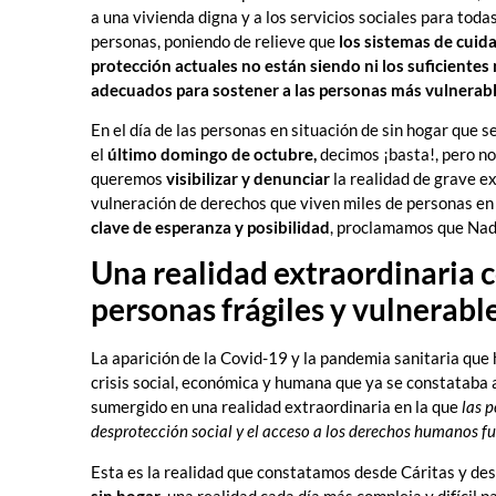
a una vivienda digna y a los servicios sociales para todas
personas, poniendo de relieve que
los sistemas de cuid
protección actuales no están siendo ni los suficientes 
adecuados para sostener a las personas más vulnerab
En el día de las personas en situación de sin hogar que s
el
último domingo de octubre,
decimos ¡basta!, pero no
queremos
visibilizar y denunciar
la realidad de grave ex
vulneración de derechos que viven miles de personas en 
clave de esperanza y posibilidad
, proclamamos que Nadi
Una realidad extraordinaria 
personas frágiles y vulnerabl
La aparición de la Covid-19 y la pandemia sanitaria qu
crisis social, económica y humana que ya se constataba a
sumergido en una realidad extraordinaria en la que
las 
desprotección social y el acceso a los derechos humanos 
Esta es la realidad que constatamos desde Cáritas y de
sin hogar
, una realidad cada día más compleja y difíci