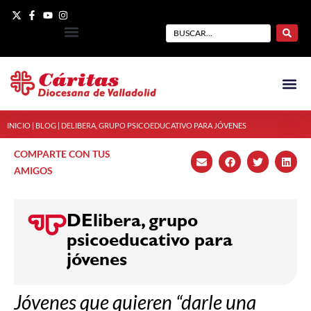
INICIO
|
BLOG
|
DELIBERA, GRUPO PSICOEDUCATIVO PARA JÓVENES
COMPARTE CON TUS
AMIGOS
DElibera, grupo
psicoeducativo para
jóvenes
Jóvenes que quieren “darle una