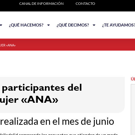
CANAL DE INFORMACIÓN
CONTACTO
¿QUÉ HACEMOS?
¿QUÉ DECIMOS?
¿TE AYUDAMOS
JER «ANA»
Ú
 participantes del
mujer «ANA»
realizada en el mes de junio