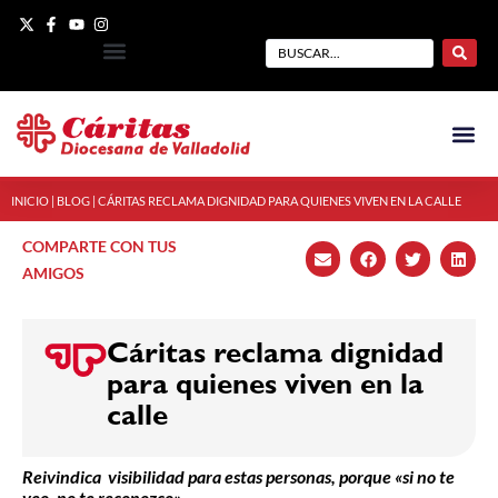
INICIO
|
BLOG
|
CÁRITAS RECLAMA DIGNIDAD PARA QUIENES VIVEN EN LA CALLE
COMPARTE CON TUS
AMIGOS
Cáritas reclama dignidad
para quienes viven en la
calle
Reivindica visibilidad para estas personas, porque «si no te
veo, no te reconozco»