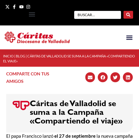
INICIO
|
BLOG
|
CÁRITAS DE VALLADOLID SE SUMA A LA CAMPAÑA «COMPARTIENDO
EL VIAJE»
COMPARTE CON TUS
AMIGOS
Cáritas de Valladolid se
suma a la Campaña
«Compartiendo el viaje»
El papa Francisco lanzó
el 27 de septiembre
la nueva campaña